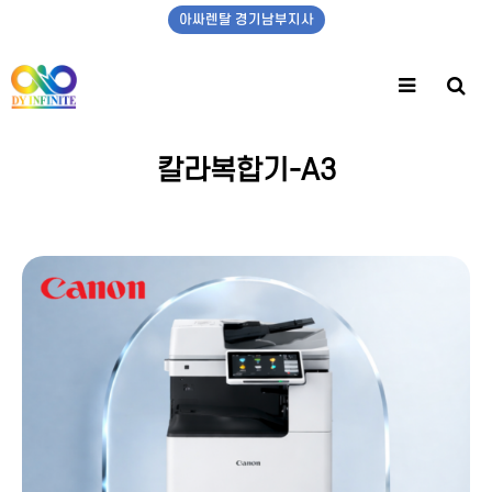
아싸렌탈 경기남부지사
칼라복합기-A3