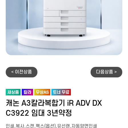
< 이전상품
다음상품 >
캐논 A3칼라복합기 iR ADV DX
C3922 임대 3년약정
인쇄,복사,스캔,팩스(옵션),유선랜,자동양면인쇄