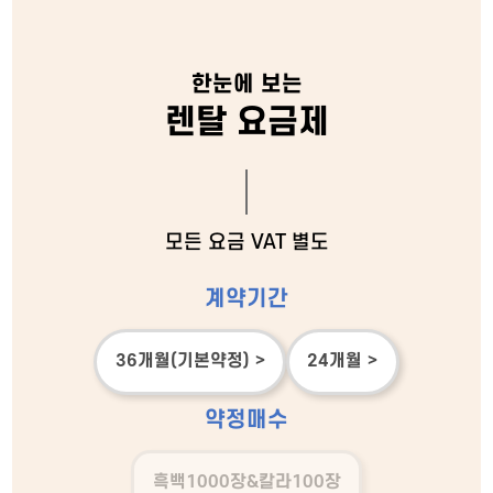
한눈에 보는
렌탈 요금제
모든 요금 VAT 별도
계약기간
36개월(기본약정) >
24개월 >
약정매수
흑백1000장&칼라100장