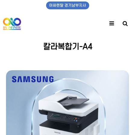
아싸렌탈 경기남부지사
칼라복합기-A4