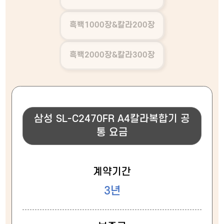
흑백1000장&칼라200장
흑백2000장&칼라300장
삼성 SL-C2470FR A4칼라복합기 공
통 요금
계약기간
3년