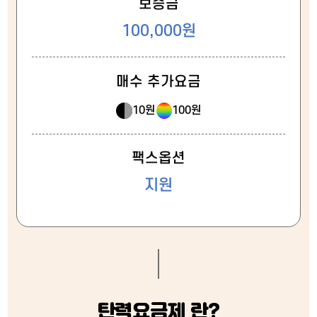
보증금
100,000원
매수 추가요금
10원
100원
팩스옵션
지원
탄력요금제 란?