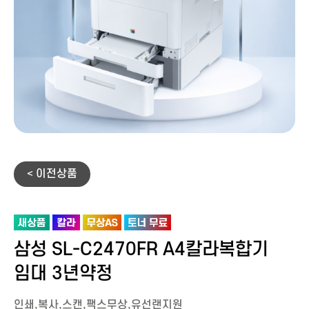
< 이전상품
삼성 SL-C2470FR A4칼라복합기
임대 3년약정
인쇄,복사,스캔,팩스무상,유선랜지원