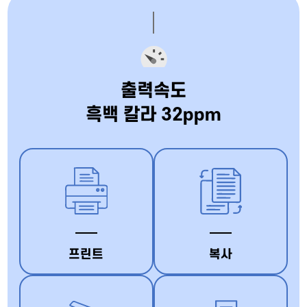
출력속도
흑백 칼라 32ppm
프린트
복사